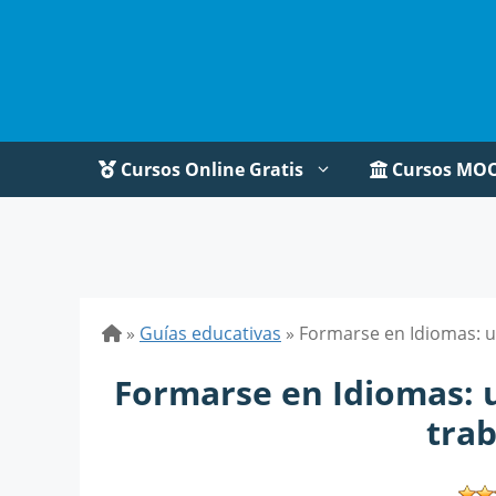
Saltar
al
contenido
Cursos Online Gratis
Cursos MO
»
Guías educativas
»
Formarse en Idiomas: u
Formarse en Idiomas: 
tra