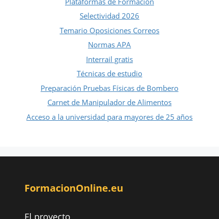
Plataformas de Formación
Selectividad 2026
Temario Oposiciones Correos
Normas APA
Interrail gratis
Técnicas de estudio
Preparación Pruebas Físicas de Bombero
Carnet de Manipulador de Alimentos
Acceso a la universidad para mayores de 25 años
FormacionOnline.eu
El proyecto