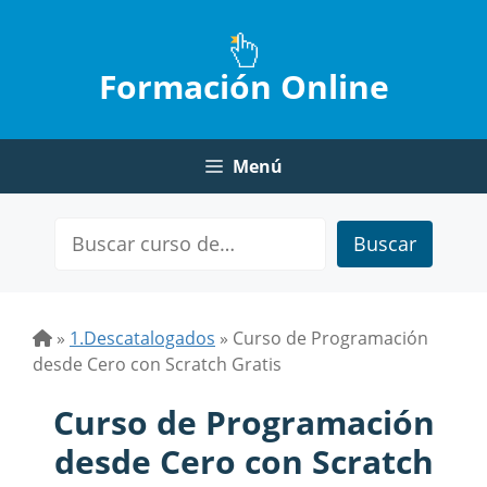
Saltar
al
contenido
Formación Online
Menú
Buscar
»
1.Descatalogados
»
Curso de Programación
desde Cero con Scratch Gratis
Curso de Programación
desde Cero con Scratch