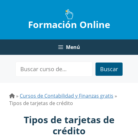
Saltar
al
contenido
Formación Online
Menú
Buscar
»
Cursos de Contabilidad y Finanzas gratis
»
Tipos de tarjetas de crédito
Tipos de tarjetas de
crédito