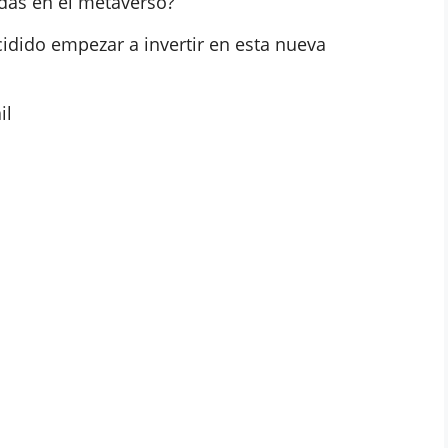
edas en el metaverso?
dido empezar a invertir en esta nueva
il