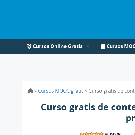
Saltar
al
contenido
Cursos Online Gratis
Cursos MO
»
Cursos MOOC gratis
»
Curso gratis de con
Curso gratis de con
p
5,00/5