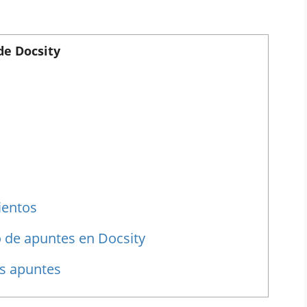
de Docsity
ientos
 de apuntes en Docsity
us apuntes