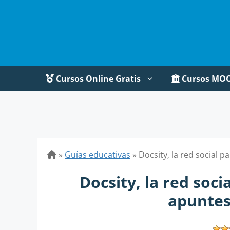
Saltar
al
contenido
Cursos Online Gratis
Cursos MO
»
Guías educativas
»
Docsity, la red social 
Docsity, la red soci
apuntes