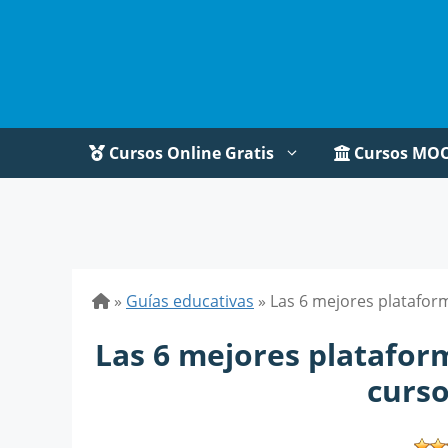
Saltar
al
contenido
Cursos Online Gratis
Cursos MO
»
Guías educativas
»
Las 6 mejores platafor
Las 6 mejores platafor
curs