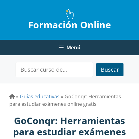
Saltar
al
contenido
Formación Online
Menú
Buscar
»
Guías educativas
»
GoConqr: Herramientas
para estudiar exámenes online gratis
GoConqr: Herramientas
para estudiar exámenes