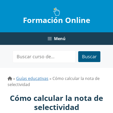
Saltar
al
contenido
Formación Online
Menú
Buscar
»
Guías educativas
»
Cómo calcular la nota de
selectividad
Cómo calcular la nota de
selectividad