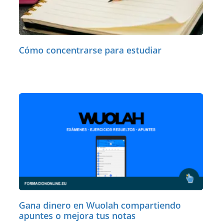
Cómo concentrarse para estudiar
Gana dinero en Wuolah compartiendo
apuntes o mejora tus notas