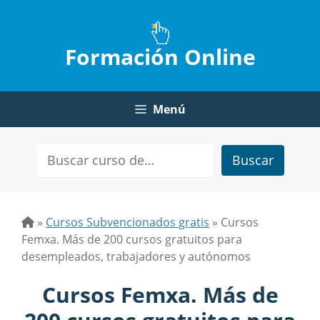
Saltar
al
contenido
Formación Online
Menú
Buscar
»
Cursos Subvencionados gratis
»
Cursos
Femxa. Más de 200 cursos gratuitos para
desempleados, trabajadores y autónomos
Cursos Femxa. Más de